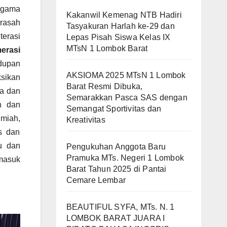
 Agama
Kakanwil Kemenag NTB Hadiri
drasah
Tasyakuran Harlah ke-29 dan
erasi
Lepas Pisah Siswa Kelas IX
MTsN 1 Lombok Barat
erasi
idupan
AKSIOMA 2025 MTsN 1 Lombok
sikan
Barat Resmi Dibuka,
ia dan
Semarakkan Pasca SAS dengan
n dan
Semangat Sportivitas dan
lmiah,
Kreativitas
s dan
u dan
Pengukuhan Anggota Baru
Pramuka MTs. Negeri 1 Lombok
rmasuk
Barat Tahun 2025 di Pantai
Cemare Lembar
BEAUTIFUL SYFA, MTs. N. 1
LOMBOK BARAT JUARA I