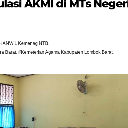
lasi AKMI di MTs Neger
KANWIL Kemenag NTB
,
a Barat
,
#Kemeterian Agama Kabupaten Lombok Barat
,