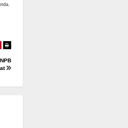
unda.
 BNPB
rat