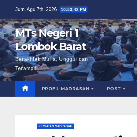
Skip
Jum. Agu 7th, 2026
10:53:44 PM
to
content
MTs Negeri 1
Lombok Barat
Berakhlak Mulia, Unggul dan
Terampil
PROFIL MADRASAH
POST
KEGIATAN MADRASAH