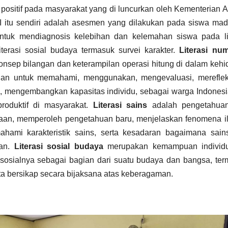
 positif pada masyarakat yang di luncurkan oleh Kementerian
I itu sendiri adalah asesmen yang dilakukan pada siswa ma
ntuk mendiagnosis kelebihan dan kelemahan siswa pada lit
literasi sosial budaya termasuk survei karakter.
Literasi num
sep bilangan dan keterampilan operasi hitung di dalam keh
n untuk memahami, menggunakan, mengevaluasi, mereflek
h, mengembangkan kapasitas individu, sebagai warga Indones
roduktif di masyarakat.
Literasi sains
adalah pengetahua
yaan, memperoleh pengetahuan baru, menjelaskan fenomena i
ahami karakteristik sains, serta kesadaran bagaimana sain
gan.
Literasi sosial budaya
merupakan kemampuan individ
sosialnya sebagai bagian dari suatu budaya dan bangsa, te
a bersikap secara bijaksana atas keberagaman.