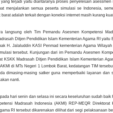
ang terjadi yaitu diantaranya proses penyelesain asessmen
uat menjalankan semua peserta simulasi se Indonesia, seme
barat adalah terkait dengan koneksi internet masih kurang kuat
cara langsung oleh Tim Pemandu Asesmen Kompetensi Mad
rasah Ditjen Pendidikan Islam Kementerian Agama RI yaitu 
Bapak H. Jalaluddin KASI Penmad kementerian Agama Wilayah
simulasi tersebut. Kunjungan dari im Pemandu Asesmen Komp
t KSKK Madrasah Ditjen Pendidikan Islam Kementerian Aga
i AKMI di MTs Negeri 1 Lombok Barat, kedatangan TIM tersebu
ada dimasing-masing satker guna memperbaiki layanan dan s
akan nanti.
 pada hari senin dan selasa ini secara keseluruhan sudah baik h
etensi Madrasah Indonesia (AKMI) REP-MEQR Direktorat
ama RI tersebut dikarenakan dilihat dari segi pelaksanaan be