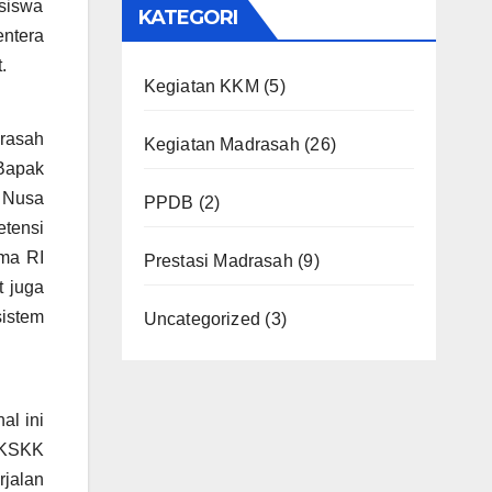
 siswa
KATEGORI
ntera
.
Kegiatan KKM
(5)
rasah
Kegiatan Madrasah
(26)
Bapak
 Nusa
PPDB
(2)
etensi
ma RI
Prestasi Madrasah
(9)
t juga
istem
Uncategorized
(3)
al ini
 KSKK
rjalan