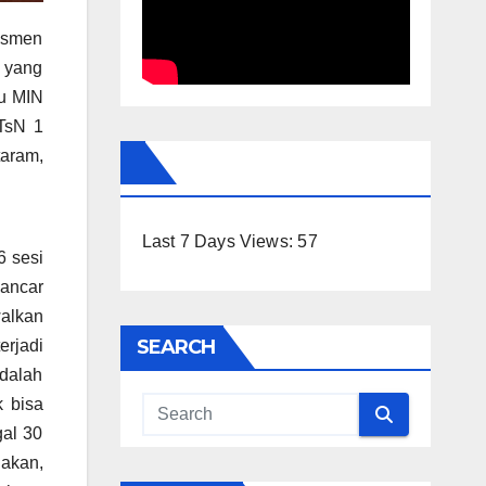
esmen
 yang
tu MIN
TsN 1
aram,
Last 7 Days Views:
57
6 sesi
lancar
walkan
SEARCH
erjadi
adalah
k bisa
gal 30
nakan,