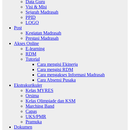
Data Guru
Visi & Misi
Sejarah Madrasah
PPID
LOGO
Post
Kegiatan Madrasah
Prestasi Madrasah
Akses Online
E-learning
RDM
Tutorial
Cara mengisi Ekinerja
Cara mengisi RDM
Cara mengakses Informasi Madrasah
Cara Absensi Pusaka
Ekstrakurikuler
Kelas MYRES
Orsima
Kelas Olimpiade dan KSM
Marching Band
Capas
UKS/PMR
Pramuka
Dokumen