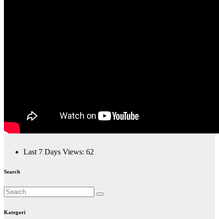
Last 7 Days Views:
62
Search
Kategori