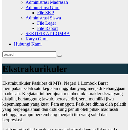
Administrasi Madrasah
Administrasi Guru
File SKP
Administrasi Siswa
File Leger
File Raport
SERTIFIKAT LOMBA
Karya Guru
Hubungi Kami
Ekstrakurikuler
Ekstrakurikuler Paskibra di MTs. Negeri 1 Lombok Barat
merupakan salah satu kegiatan unggulan yang menjadi kebanggaan
madrasah. Kegiatan ini bertujuan membentuk karakter siswa yang
disiplin, bertanggung jawab, percaya diri, serta memiliki jiwa
kepemimpinan yang kuat. Para anggota Paskibra dibina oleh pelatih
yang berpengalaman dan didukung penuh oleh pihak madrasah
sehingga mampu berkembang menjadi tim yang solid dan
berprestasi.
Latihan rutin dilaksanakan secara terjadwal dengan fokus pada