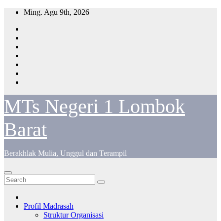
Skip
Ming. Agu 9th, 2026
to
content
MTs Negeri 1 Lombok
Barat
Berakhlak Mulia, Unggul dan Terampil
Profil Madrasah
Struktur Organisasi