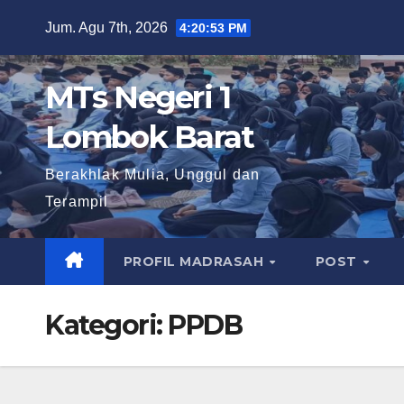
Skip
Jum. Agu 7th, 2026
4:20:54 PM
to
content
MTs Negeri 1
Lombok Barat
Berakhlak Mulia, Unggul dan
Terampil
PROFIL MADRASAH
POST
Kategori:
PPDB