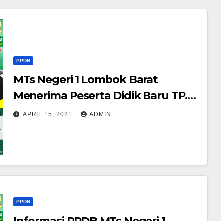
PPDB
MTs Negeri 1 Lombok Barat
Menerima Peserta Didik Baru TP.
2021/2022
APRIL 15, 2021
ADMIN
PPDB
Informasi PPDB MTs Negeri 1