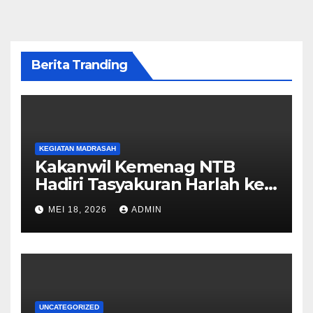
Berita Tranding
KEGIATAN MADRASAH
Kakanwil Kemenag NTB
Hadiri Tasyakuran Harlah ke-
29 dan Lepas Pisah Siswa
MEI 18, 2026
ADMIN
Kelas IX MTsN 1 Lombok
Barat
UNCATEGORIZED