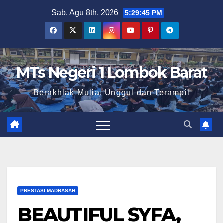
Skip
Sab. Agu 8th, 2026
5:29:46 PM
to
content
MTs Negeri 1 Lombok Barat
Berakhlak Mulia, Unggul dan Terampil
PRESTASI MADRASAH
BEAUTIFUL SYFA,