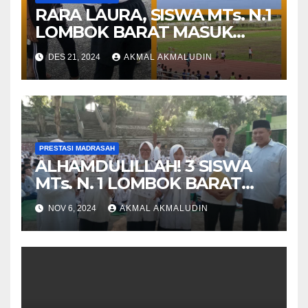
RARA LAURA, SISWA MTs. N.1
LOMBOK BARAT MASUK
FINAL KEJURDA ATLETIK
DES 21, 2024
AKMAL AKMALUDIN
PRESTASI MADRASAH
ALHAMDULILLAH! 3 SISWA
MTs. N. 1 LOMBOK BARAT
RAIH MEDALI DALAM
NOV 6, 2024
AKMAL AKMALUDIN
KEJURNAS TAEKWONDO