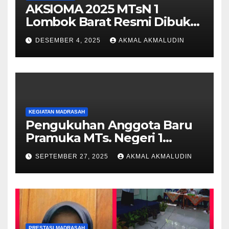
AKSIOMA 2025 MTsN 1
Lombok Barat Resmi Dibuka,
Semarakkan Pasca SAS
DESEMBER 4, 2025
AKMAL AKMALUDIN
dengan Semangat
Sportivitas dan Kreativitas
KEGIATAN MADRASAH
Pengukuhan Anggota Baru
Pramuka MTs. Negeri 1
Lombok Barat Tahun 2025 di
SEPTEMBER 27, 2025
AKMAL AKMALUDIN
Pantai Cemare Lembar
PRESTASI MADRASAH