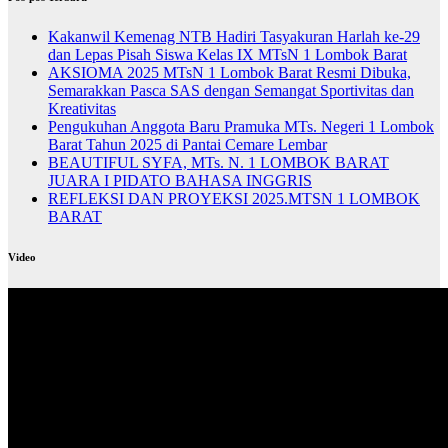
Kakanwil Kemenag NTB Hadiri Tasyakuran Harlah ke-29
dan Lepas Pisah Siswa Kelas IX MTsN 1 Lombok Barat
AKSIOMA 2025 MTsN 1 Lombok Barat Resmi Dibuka,
Semarakkan Pasca SAS dengan Semangat Sportivitas dan
Kreativitas
Pengukuhan Anggota Baru Pramuka MTs. Negeri 1 Lombok
Barat Tahun 2025 di Pantai Cemare Lembar
BEAUTIFUL SYFA, MTs. N. 1 LOMBOK BARAT
JUARA I PIDATO BAHASA INGGRIS
REFLEKSI DAN PROYEKSI 2025.MTSN 1 LOMBOK
BARAT
Video