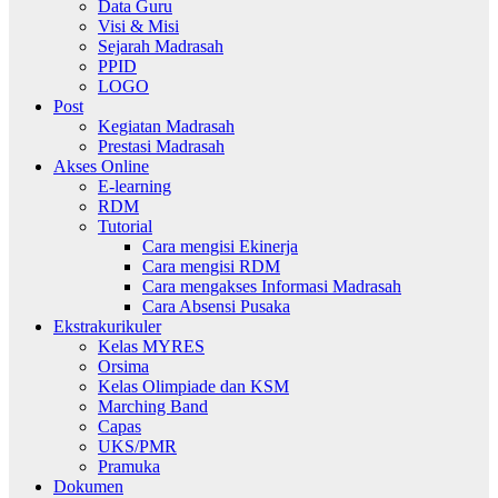
Data Guru
Visi & Misi
Sejarah Madrasah
PPID
LOGO
Post
Kegiatan Madrasah
Prestasi Madrasah
Akses Online
E-learning
RDM
Tutorial
Cara mengisi Ekinerja
Cara mengisi RDM
Cara mengakses Informasi Madrasah
Cara Absensi Pusaka
Ekstrakurikuler
Kelas MYRES
Orsima
Kelas Olimpiade dan KSM
Marching Band
Capas
UKS/PMR
Pramuka
Dokumen