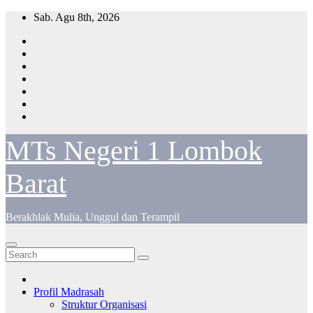
Skip
Sab. Agu 8th, 2026
to
content
MTs Negeri 1 Lombok
Barat
Berakhlak Mulia, Unggul dan Terampil
Profil Madrasah
Struktur Organisasi