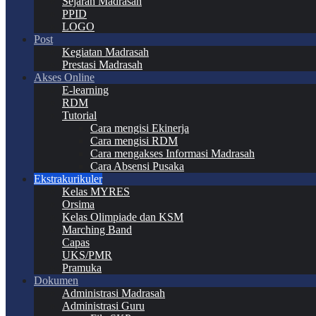
Sejarah Madrasah
PPID
LOGO
Post
Kegiatan Madrasah
Prestasi Madrasah
Akses Online
E-learning
RDM
Tutorial
Cara mengisi Ekinerja
Cara mengisi RDM
Cara mengakses Informasi Madrasah
Cara Absensi Pusaka
Ekstrakurikuler
Kelas MYRES
Orsima
Kelas Olimpiade dan KSM
Marching Band
Capas
UKS/PMR
Pramuka
Dokumen
Administrasi Madrasah
Administrasi Guru