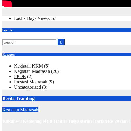
Last 7 Days Views:
57
Search
Kategori
Kegiatan KKM
(5)
Kegiatan Madrasah
(26)
PPDB
(2)
Prestasi Madrasah
(9)
Uncategorized
(3)
Berita Tranding
Kegiatan Madrasah
Kakanwil Kemenag NTB Hadiri Tasyakuran Harlah ke-29 dan L