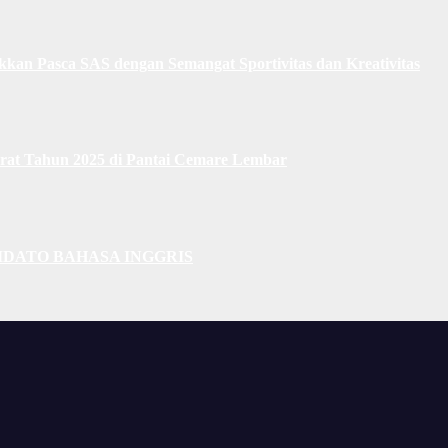
n Pasca SAS dengan Semangat Sportivitas dan Kreativitas
at Tahun 2025 di Pantai Cemare Lembar
PIDATO BAHASA INGGRIS