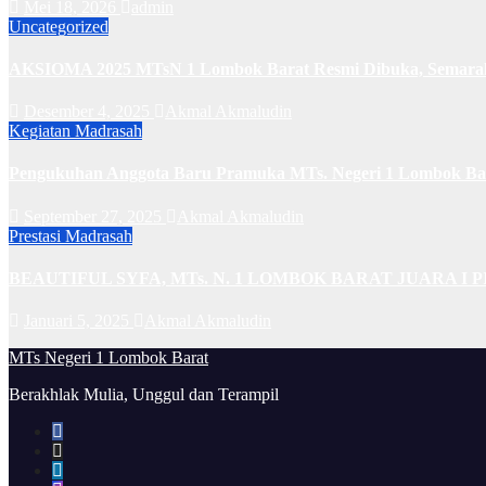
Mei 18, 2026
admin
Uncategorized
AKSIOMA 2025 MTsN 1 Lombok Barat Resmi Dibuka, Semarakka
Desember 4, 2025
Akmal Akmaludin
Kegiatan Madrasah
Pengukuhan Anggota Baru Pramuka MTs. Negeri 1 Lombok Bar
September 27, 2025
Akmal Akmaludin
Prestasi Madrasah
BEAUTIFUL SYFA, MTs. N. 1 LOMBOK BARAT JUARA I 
Januari 5, 2025
Akmal Akmaludin
MTs Negeri 1 Lombok Barat
Berakhlak Mulia, Unggul dan Terampil