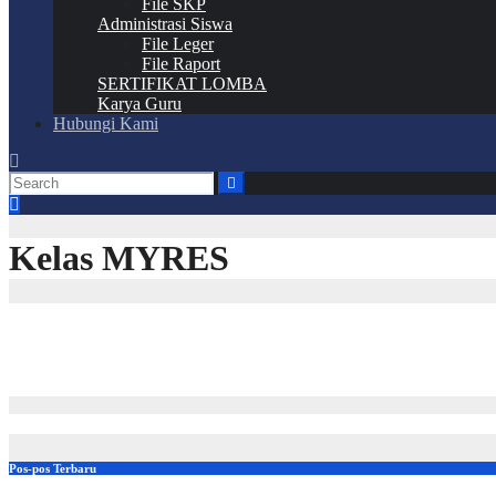
File SKP
Administrasi Siswa
File Leger
File Raport
SERTIFIKAT LOMBA
Karya Guru
Hubungi Kami
Kelas MYRES
Pos-pos Terbaru