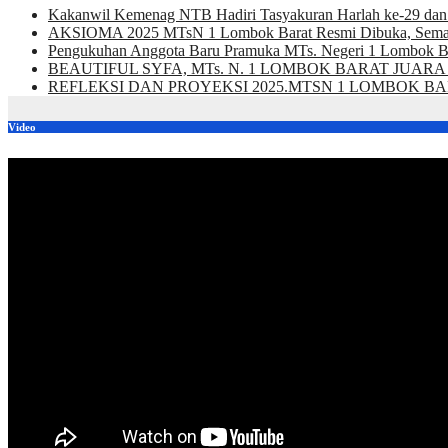
Kakanwil Kemenag NTB Hadiri Tasyakuran Harlah ke-29 dan
AKSIOMA 2025 MTsN 1 Lombok Barat Resmi Dibuka, Semarakk
Pengukuhan Anggota Baru Pramuka MTs. Negeri 1 Lombok Ba
BEAUTIFUL SYFA, MTs. N. 1 LOMBOK BARAT JUARA
REFLEKSI DAN PROYEKSI 2025.MTSN 1 LOMBOK B
Video