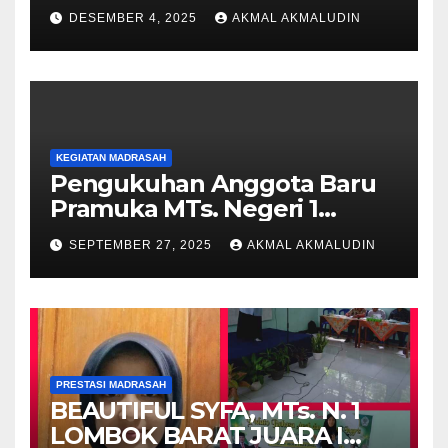
Semarakkan Pasca SAS
DESEMBER 4, 2025
AKMAL AKMALUDIN
dengan Semangat
Sportivitas dan Kreativitas
KEGIATAN MADRASAH
Pengukuhan Anggota Baru
Pramuka MTs. Negeri 1
Lombok Barat Tahun 2025 di
SEPTEMBER 27, 2025
AKMAL AKMALUDIN
Pantai Cemare Lembar
PRESTASI MADRASAH
BEAUTIFUL SYFA, MTs. N. 1
LOMBOK BARAT JUARA I