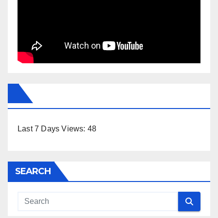
Last 7 Days Views:
48
SEARCH