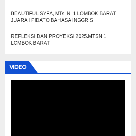
BEAUTIFUL SYFA, MTs. N. 1 LOMBOK BARAT
JUARA I PIDATO BAHASA INGGRIS
REFLEKSI DAN PROYEKSI 2025.MTSN 1
LOMBOK BARAT
VIDEO