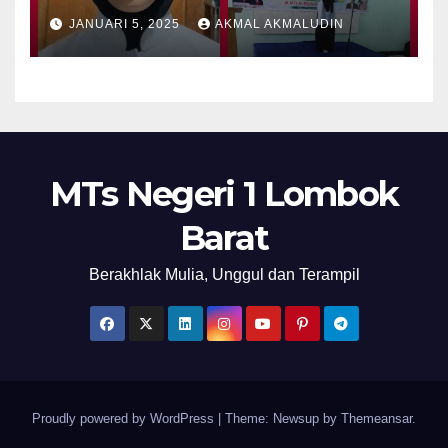
PIDATO BAHASA INGGRIS
JANUARI 5, 2025
AKMAL AKMALUDIN
MTs Negeri 1 Lombok
Barat
Berakhlak Mulia, Unggul dan Terampil
Proudly powered by WordPress
|
Theme: Newsup by
Themeansar
.