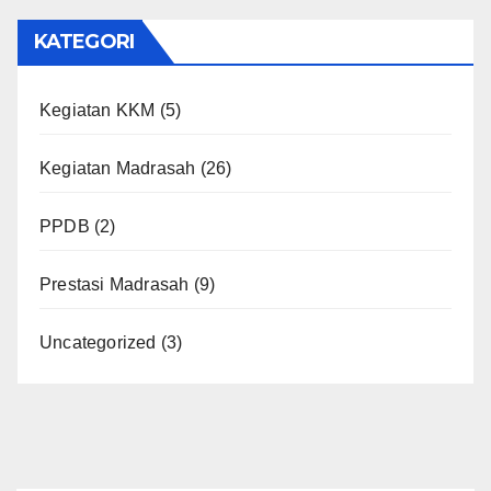
KATEGORI
Kegiatan KKM
(5)
Kegiatan Madrasah
(26)
PPDB
(2)
Prestasi Madrasah
(9)
Uncategorized
(3)