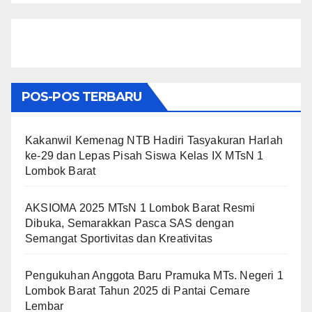
POS-POS TERBARU
Kakanwil Kemenag NTB Hadiri Tasyakuran Harlah
ke-29 dan Lepas Pisah Siswa Kelas IX MTsN 1
Lombok Barat
AKSIOMA 2025 MTsN 1 Lombok Barat Resmi
Dibuka, Semarakkan Pasca SAS dengan
Semangat Sportivitas dan Kreativitas
Pengukuhan Anggota Baru Pramuka MTs. Negeri 1
Lombok Barat Tahun 2025 di Pantai Cemare
Lembar