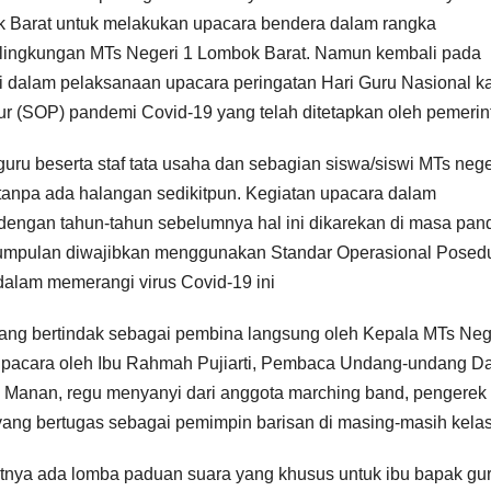
 Barat untuk melakukan upacara bendera dalam rangka
 lingkungan MTs Negeri 1 Lombok Barat. Namun kembali pada
i dalam pelaksanaan upacara peringatan Hari Guru Nasional kal
r (SOP) pandemi Covid-19 yang telah ditetapkan oleh pemerin
uru beserta staf tata usaha dan sebagian siswa/siswi MTs nege
 tanpa ada halangan sedikitpun. Kegiatan upacara dalam
a dengan tahun-tahun sebelumnya hal ini dikarekan di masa pa
kumpulan diwajibkan menggunakan Standar Operasional Posed
dalam memerangi virus Covid-19 ini
yang bertindak sebagai pembina langsung oleh Kepala MTs Neg
 upacara oleh Ibu Rahmah Pujiarti, Pembaca Undang-undang D
l Manan, regu menyanyi dari anggota marching band, pengerek
yang bertugas sebagai pemimpin barisan di masing-masih kelas
jutnya ada lomba paduan suara yang khusus untuk ibu bapak gu