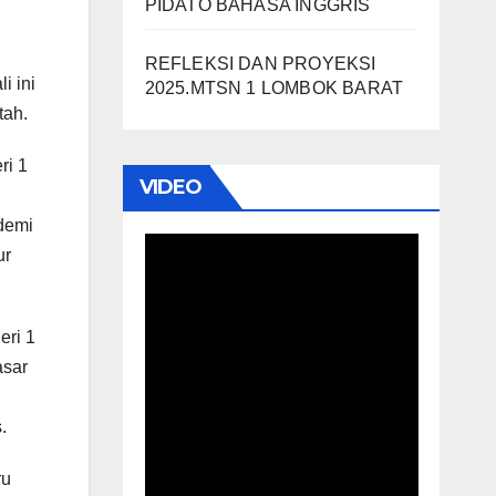
PIDATO BAHASA INGGRIS
REFLEKSI DAN PROYEKSI
i ini
2025.MTSN 1 LOMBOK BARAT
tah.
ri 1
VIDEO
ndemi
ur
eri 1
asar
.
ru