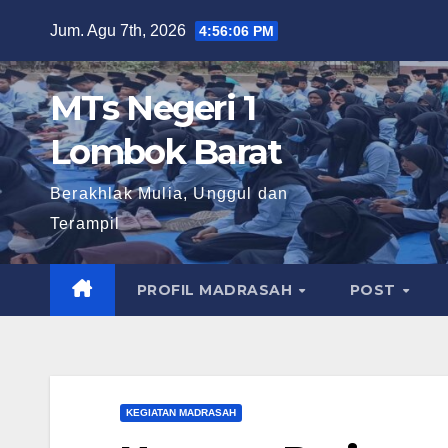
Skip
Jum. Agu 7th, 2026
4:56:08 PM
to
content
MTs Negeri 1
Lombok Barat
Berakhlak Mulia, Unggul dan
Terampil
PROFIL MADRASAH
POST
KEGIATAN MADRASAH