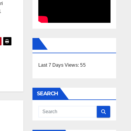
ri
1
Last 7 Days Views:
55
SEARCH