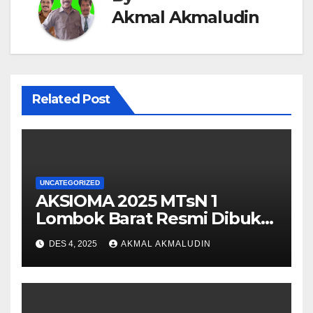
Akmal Akmaludin
Related Post
UNCATEGORIZED
AKSIOMA 2025 MTsN 1
Lombok Barat Resmi Dibuka,
Semarakkan Pasca SAS
DES 4, 2025
AKMAL AKMALUDIN
dengan Semangat
Sportivitas dan Kreativitas