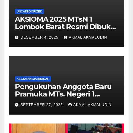
UNCATEGORIZED
AKSIOMA 2025 MTsN 1
Lombok Barat Resmi Dibuka,
Semarakkan Pasca SAS
DESEMBER 4, 2025
AKMAL AKMALUDIN
dengan Semangat
Sportivitas dan Kreativitas
KEGIATAN MADRASAH
Pengukuhan Anggota Baru
Pramuka MTs. Negeri 1
Lombok Barat Tahun 2025 di
SEPTEMBER 27, 2025
AKMAL AKMALUDIN
Pantai Cemare Lembar