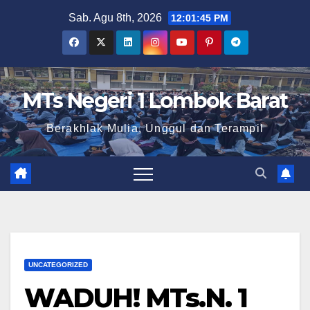
Skip
Sab. Agu 8th, 2026
12:01:45 PM
to
content
MTs Negeri 1 Lombok Barat
Berakhlak Mulia, Unggul dan Terampil
UNCATEGORIZED
WADUH! MTs.N. 1