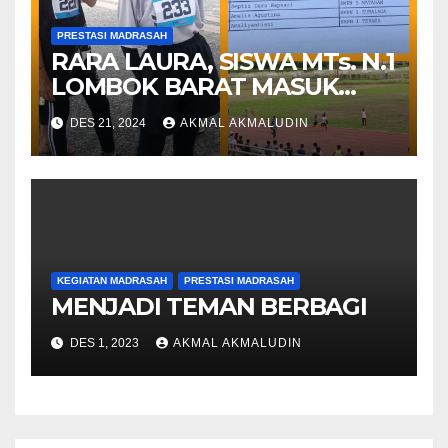
PRESTASI MADRASAH
RARA LAURA, SISWA MTs. N.1
LOMBOK BARAT MASUK
FINAL KEJURDA ATLETIK
DES 21, 2024
AKMAL AKMALUDIN
KEGIATAN MADRASAH
PRESTASI MADRASAH
MENJADI TEMAN BERBAGI
DES 1, 2023
AKMAL AKMALUDIN