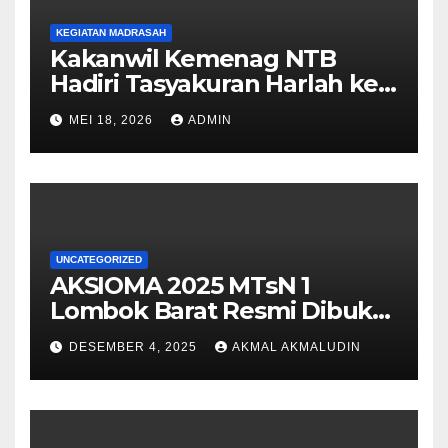
KEGIATAN MADRASAH
Kakanwil Kemenag NTB
Hadiri Tasyakuran Harlah ke-
29 dan Lepas Pisah Siswa
MEI 18, 2026
ADMIN
Kelas IX MTsN 1 Lombok
Barat
UNCATEGORIZED
AKSIOMA 2025 MTsN 1
Lombok Barat Resmi Dibuka,
Semarakkan Pasca SAS
DESEMBER 4, 2025
AKMAL AKMALUDIN
dengan Semangat
Sportivitas dan Kreativitas