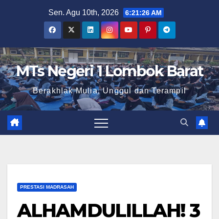
Skip
Sen. Agu 10th, 2026
6:21:27 AM
to
content
MTs Negeri 1 Lombok Barat
Berakhlak Mulia, Unggul dan Terampil
PRESTASI MADRASAH
ALHAMDULILLAH! 3