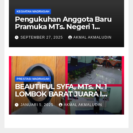
KEGIATAN MADRASAH
Pengukuhan Anggota Baru
Pramuka MTs. Negeri 1
Lombok Barat Tahun 2025 di
SEPTEMBER 27, 2025
AKMAL AKMALUDIN
Pantai Cemare Lembar
PRESTASI MADRASAH
BEAUTIFUL SYFA, MTs. N. 1
LOMBOK BARAT JUARA I
PIDATO BAHASA INGGRIS
JANUARI 5, 2025
AKMAL AKMALUDIN