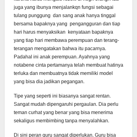
juga yang ibunya menjalankqn fungsi sebagai
tulang punggung dan sang anak hanya tinggal
bersama bapaknya yang pengangguran dan tiap
hari harus menyaksikan kenyataan bapaknya
yang tiap hari membawa perempuan dan terang-
terangan mengatakan bahwa itu pacarnya.
Padahal ini anak perempuan. Ayahnya yang
notabene cinta pertamanya telah membuat hatinya
terluka dan membuatnya tidak memiliki model
yang bisa dia jadikan pegangan.
Tipe yang seperti ini biasanya sangat rentan.
Sangat mudah dipengaruhi pergaulan. Dia perlu
teman curhat yang benar yang bisa menerima
sekaligus membimbing tanpa menyalahkan.
Di sini peran guru sangat diperlukan. Guru bisa