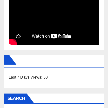
Last 7 Days Views:
53
SEARCH