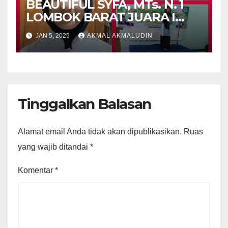
BEAUTIFUL SYFA, MTs. N. 1
LOMBOK BARAT JUARA I
PIDATO BAHASA INGGRIS
JAN 5, 2025
AKMAL AKMALUDIN
Tinggalkan Balasan
Alamat email Anda tidak akan dipublikasikan.
Ruas
yang wajib ditandai
*
Komentar
*