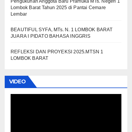
Pengukuhan Anggota Baru Pramuka MTs. Negeri 1
Lombok Barat Tahun 2025 di Pantai Cemare
Lembar
BEAUTIFUL SYFA, MTs. N. 1 LOMBOK BARAT
JUARA I PIDATO BAHASA INGGRIS
REFLEKSI DAN PROYEKSI 2025.MTSN 1
LOMBOK BARAT
VIDEO