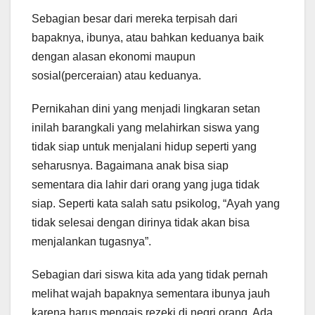
Sebagian besar dari mereka terpisah dari
bapaknya, ibunya, atau bahkan keduanya baik
dengan alasan ekonomi maupun
sosial(perceraian) atau keduanya.
Pernikahan dini yang menjadi lingkaran setan
inilah barangkali yang melahirkan siswa yang
tidak siap untuk menjalani hidup seperti yang
seharusnya. Bagaimana anak bisa siap
sementara dia lahir dari orang yang juga tidak
siap. Seperti kata salah satu psikolog, “Ayah yang
tidak selesai dengan dirinya tidak akan bisa
menjalankan tugasnya”.
Sebagian dari siswa kita ada yang tidak pernah
melihat wajah bapaknya sementara ibunya jauh
karena harus mengais rezeki di negri orang. Ada