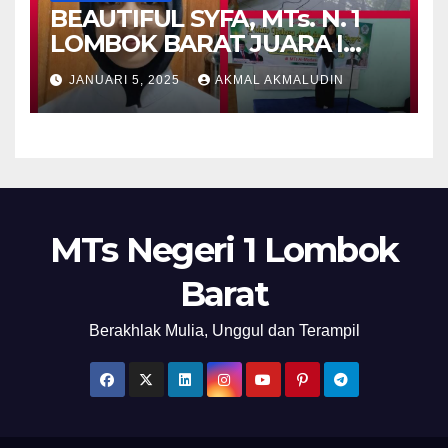
BEAUTIFUL SYFA, MTs. N. 1
LOMBOK BARAT JUARA I
PIDATO BAHASA INGGRIS
JANUARI 5, 2025
AKMAL AKMALUDIN
MTs Negeri 1 Lombok
Barat
Berakhlak Mulia, Unggul dan Terampil