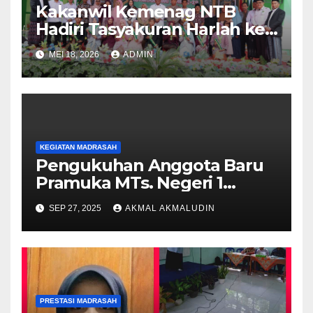
Kakanwil Kemenag NTB
Hadiri Tasyakuran Harlah ke-
29 dan Lepas Pisah Siswa
MEI 18, 2026
ADMIN
Kelas IX MTsN 1 Lombok
Barat
KEGIATAN MADRASAH
Pengukuhan Anggota Baru
Pramuka MTs. Negeri 1
Lombok Barat Tahun 2025 di
SEP 27, 2025
AKMAL AKMALUDIN
Pantai Cemare Lembar
PRESTASI MADRASAH