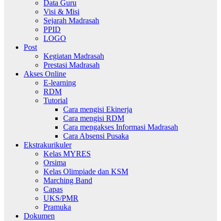
Data Guru
Visi & Misi
Sejarah Madrasah
PPID
LOGO
Post
Kegiatan Madrasah
Prestasi Madrasah
Akses Online
E-learning
RDM
Tutorial
Cara mengisi Ekinerja
Cara mengisi RDM
Cara mengakses Informasi Madrasah
Cara Absensi Pusaka
Ekstrakurikuler
Kelas MYRES
Orsima
Kelas Olimpiade dan KSM
Marching Band
Capas
UKS/PMR
Pramuka
Dokumen