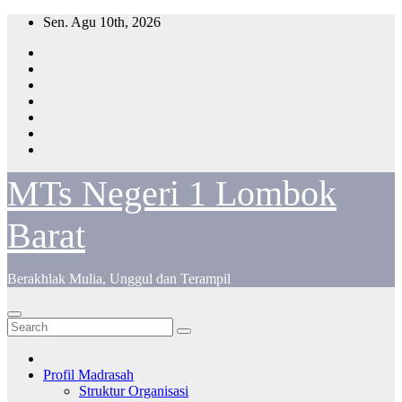
Skip
Sen. Agu 10th, 2026
to
content
MTs Negeri 1 Lombok
Barat
Berakhlak Mulia, Unggul dan Terampil
Profil Madrasah
Struktur Organisasi