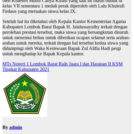
oleh Khaeren Murni Cahya Kirani yang saat ini masih duduk di
kelas VII sementara 1 medali perak diperoleh oleh Lalu Khuleafi
Firdaus yang meruakan siswa kelas IX.
Setelah hal itu diketahui oleh Kepala Kantor Kementerian Agama
Kabupaten Lombok Barat Bapak H. Jalalussayuthy terkait dengan
perolehan prestasi tersebut, maka siswa yang bersangkutan disuruh
untuk menemui beliau untuk diberikan ucapan selamat serta arahan-
arahan untuk mereka, terkait dengan hal tersebut kedua siswa yang
didampingi oleh Waka Kesiswaan Bapak Zul Alifia Hadi pergi
untuk menghadap ke Bapak Kepala kantor.
Navigasi
MTs Negeri 1 Lombok Barat Raih Juara I dan Harapan II KSM
Tingkat Kabupaten 2021
pos
By
admin