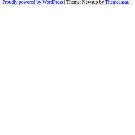
Proudly powered by WordPress
|
Theme: Newsup by
Themeansar
.