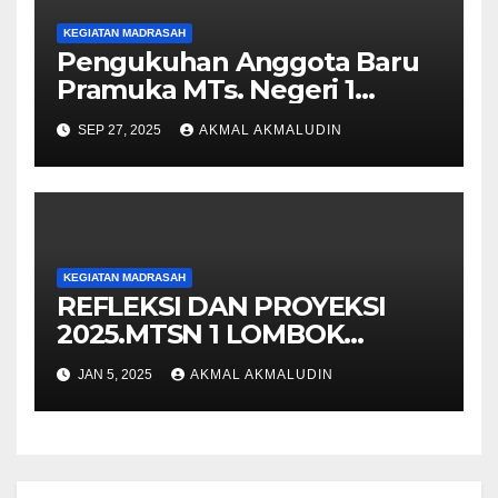
KEGIATAN MADRASAH
Pengukuhan Anggota Baru
Pramuka MTs. Negeri 1
Lombok Barat Tahun 2025 di
SEP 27, 2025
AKMAL AKMALUDIN
Pantai Cemare Lembar
KEGIATAN MADRASAH
REFLEKSI DAN PROYEKSI
2025.MTSN 1 LOMBOK
BARAT
JAN 5, 2025
AKMAL AKMALUDIN