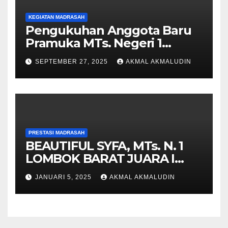
KEGIATAN MADRASAH
Pengukuhan Anggota Baru
Pramuka MTs. Negeri 1
Lombok Barat Tahun 2025 di
SEPTEMBER 27, 2025
AKMAL AKMALUDIN
Pantai Cemare Lembar
PRESTASI MADRASAH
BEAUTIFUL SYFA, MTs. N. 1
LOMBOK BARAT JUARA I
PIDATO BAHASA INGGRIS
JANUARI 5, 2025
AKMAL AKMALUDIN