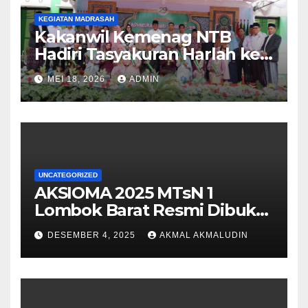
KEGIATAN MADRASAH
Kakanwil Kemenag NTB
Hadiri Tasyakuran Harlah ke-
29 dan Lepas Pisah Siswa
MEI 18, 2026
ADMIN
Kelas IX MTsN 1 Lombok
Barat
UNCATEGORIZED
AKSIOMA 2025 MTsN 1
Lombok Barat Resmi Dibuka,
Semarakkan Pasca SAS
DESEMBER 4, 2025
AKMAL AKMALUDIN
dengan Semangat
Sportivitas dan Kreativitas