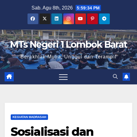
Skip
Sab. Agu 8th, 2026
5:59:35 PM
to
content
MTs Negeri 1 Lombok Barat
Berakhlak Mulia, Unggul dan Terampil
KEGIATAN MADRASAH
Sosialisasi dan