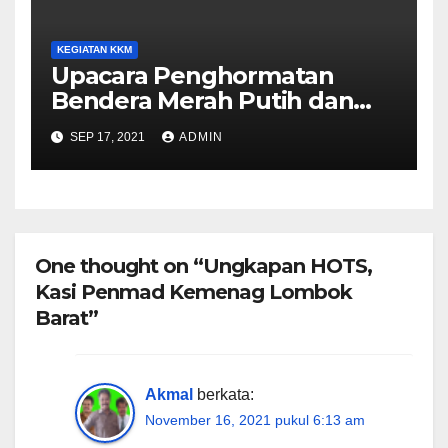
KEGIATAN KKM
Upacara Penghormatan
Bendera Merah Putih dan
Doa Tanggal 17 di MTs Negeri
SEP 17, 2021
ADMIN
1 Lombok Barat
One thought on “Ungkapan HOTS,
Kasi Penmad Kemenag Lombok
Barat”
Akmal
berkata:
November 16, 2021 pukul 6:13 am