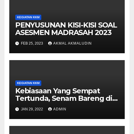
KEGIATAN KKM
PENYUSUNAN KISI-KISI SOAL
ASESMEN MADRASAH 2023
FEB 25, 2023
AKMAL AKMALUDIN
KEGIATAN KKM
Kebiasaan Yang Sempat
Tertunda, Senam Bareng di
MTs Negeri 1 Lombok Barat
JAN 29, 2022
ADMIN