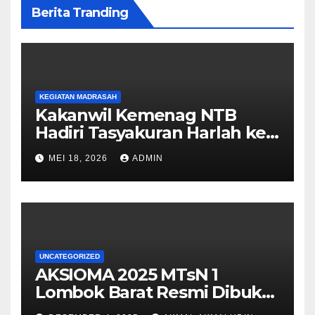
Berita Tranding
KEGIATAN MADRASAH
Kakanwil Kemenag NTB
Hadiri Tasyakuran Harlah ke-
29 dan Lepas Pisah Siswa
MEI 18, 2026
ADMIN
Kelas IX MTsN 1 Lombok
Barat
UNCATEGORIZED
AKSIOMA 2025 MTsN 1
Lombok Barat Resmi Dibuka,
Semarakkan Pasca SAS