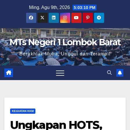
Skip
Ming. Agu 9th, 2026
5:03:11 PM
to
content
MTs Negeri 1 Lombok Barat
Berakhlak Mulia, Unggul dan Terampil
KEGIATAN KKM
Ungkapan HOTS,