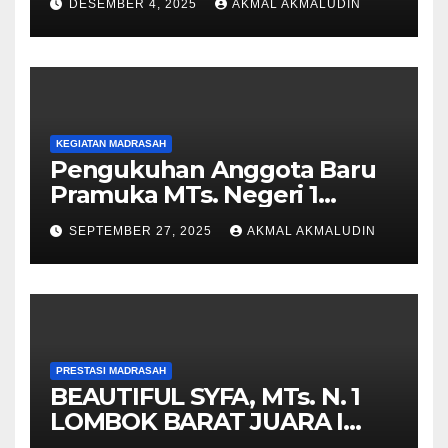
DESEMBER 4, 2025
AKMAL AKMALUDIN
dengan Semangat
Sportivitas dan Kreativitas
KEGIATAN MADRASAH
Pengukuhan Anggota Baru
Pramuka MTs. Negeri 1
Lombok Barat Tahun 2025 di
SEPTEMBER 27, 2025
AKMAL AKMALUDIN
Pantai Cemare Lembar
PRESTASI MADRASAH
BEAUTIFUL SYFA, MTs. N. 1
LOMBOK BARAT JUARA I
PIDATO BAHASA INGGRIS