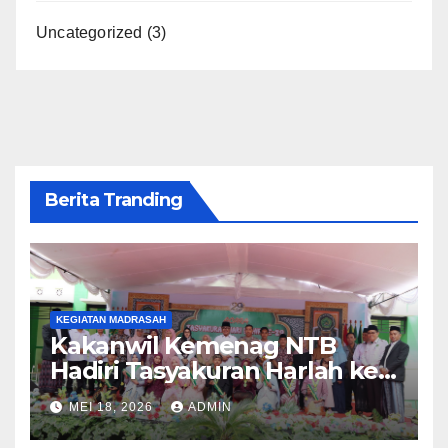
Uncategorized
(3)
Berita Tranding
KEGIATAN MADRASAH
Kakanwil Kemenag NTB
Hadiri Tasyakuran Harlah ke-
29 dan Lepas Pisah Siswa
MEI 18, 2026
ADMIN
Kelas IX MTsN 1 Lombok
Barat