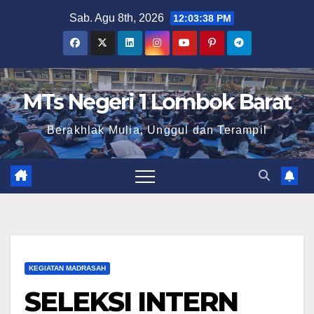
Skip
Sab. Agu 8th, 2026
12:03:38 PM
to
content
MTs Negeri 1 Lombok Barat
Berakhlak Mulia, Unggul dan Terampil
KEGIATAN MADRASAH
SELEKSI INTERN