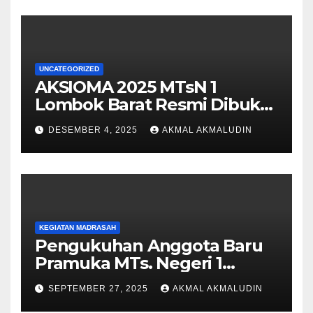
UNCATEGORIZED
AKSIOMA 2025 MTsN 1
Lombok Barat Resmi Dibuka,
Semarakkan Pasca SAS
DESEMBER 4, 2025
AKMAL AKMALUDIN
dengan Semangat
Sportivitas dan Kreativitas
KEGIATAN MADRASAH
Pengukuhan Anggota Baru
Pramuka MTs. Negeri 1
Lombok Barat Tahun 2025 di
SEPTEMBER 27, 2025
AKMAL AKMALUDIN
Pantai Cemare Lembar