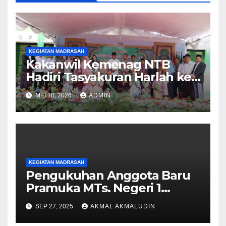
KEGIATAN MADRASAH
Kakanwil Kemenag NTB
Hadiri Tasyakuran Harlah ke-
29 dan Lepas Pisah Siswa
MEI 18, 2026
ADMIN
Kelas IX MTsN 1 Lombok
Barat
KEGIATAN MADRASAH
Pengukuhan Anggota Baru
Pramuka MTs. Negeri 1
Lombok Barat Tahun 2025 di
SEP 27, 2025
AKMAL AKMALUDIN
Pantai Cemare Lembar