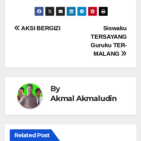
Navigasi
AKSI BERGIZI
Siswaku
TERSAYANG
pos
Guruku TER-
MALANG
By
Akmal Akmaludin
Related Post