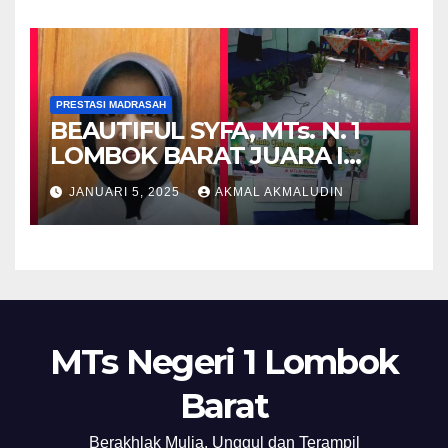
PRESTASI MADRASAH
BEAUTIFUL SYFA, MTs. N. 1
LOMBOK BARAT JUARA I
PIDATO BAHASA INGGRIS
JANUARI 5, 2025
AKMAL AKMALUDIN
MTs Negeri 1 Lombok
Barat
Berakhlak Mulia, Unggul dan Terampil