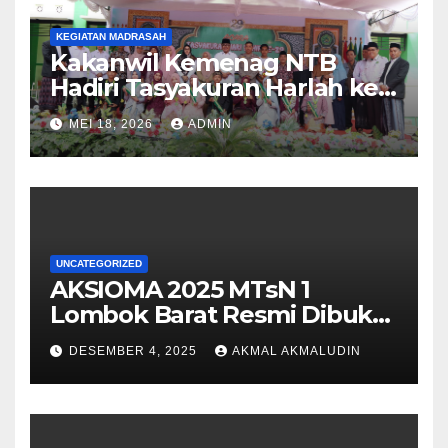
KEGIATAN MADRASAH
Kakanwil Kemenag NTB
Hadiri Tasyakuran Harlah ke-
29 dan Lepas Pisah Siswa
MEI 18, 2026
ADMIN
Kelas IX MTsN 1 Lombok
Barat
UNCATEGORIZED
AKSIOMA 2025 MTsN 1
Lombok Barat Resmi Dibuka,
Semarakkan Pasca SAS
DESEMBER 4, 2025
AKMAL AKMALUDIN
dengan Semangat
Sportivitas dan Kreativitas