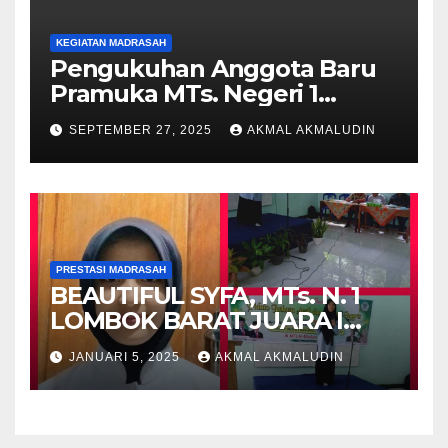
KEGIATAN MADRASAH
Pengukuhan Anggota Baru
Pramuka MTs. Negeri 1
Lombok Barat Tahun 2025 di
SEPTEMBER 27, 2025
AKMAL AKMALUDIN
Pantai Cemare Lembar
PRESTASI MADRASAH
BEAUTIFUL SYFA, MTs. N. 1
LOMBOK BARAT JUARA I
PIDATO BAHASA INGGRIS
JANUARI 5, 2025
AKMAL AKMALUDIN