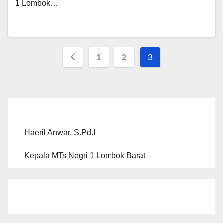
1 Lombok…
Paginasi
1
2
3
pos
Haeril Anwar, S.Pd.I
Kepala MTs Negri 1 Lombok Barat