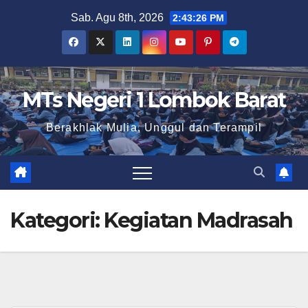
Skip
Sab. Agu 8th, 2026
2:43:27 PM
to
content
MTs Negeri 1 Lombok Barat
Berakhlak Mulia, Unggul dan Terampil
Kategori:
Kegiatan Madrasah